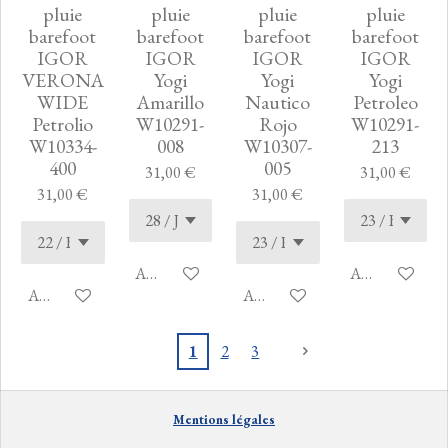
pluie
pluie
pluie
pluie
barefoot
barefoot
barefoot
barefoot
IGOR
IGOR
IGOR
IGOR
VERONA
Yogi
Yogi
Yogi
WIDE
Amarillo
Nautico
Petroleo
Petrolio
W10291-
Rojo
W10291-
W10334-
008
W10307-
213
400
005
31,00 €
31,00 €
31,00 €
31,00 €
Ajouter au panier
Ajouter au pan
Ajouter au panier
Ajouter au panier
1
2
3
Mentions
lé
gales