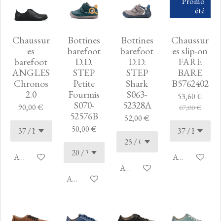
Promo
été
Chaussur
Bottines
Bottines
Chaussur
es
barefoot
barefoot
es slip-on
barefoot
D.D.
D.D.
FARE
ANGLES
STEP
STEP
BARE
Chronos
Petite
Shark
B5762402
2.0
Fourmis
S063-
53,60 €
S070-
52328A
90,00 €
67,00 €
52576B
52,00 €
50,00 €
Ajouter au panier
Ajouter au pan
Ajouter au panier
Ajouter au panier