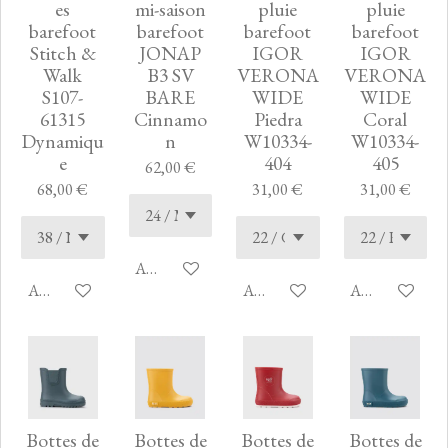
es
mi-saison
pluie
pluie
barefoot
barefoot
barefoot
barefoot
Stitch &
JONAP
IGOR
IGOR
Walk
B3 SV
VERONA
VERONA
S107-
BARE
WIDE
WIDE
61315
Cinnamo
Piedra
Coral
Dynamiqu
n
W10334-
W10334-
e
404
405
62,00 €
68,00 €
31,00 €
31,00 €
Ajouter au panier
Ajouter au panier
Ajouter au panier
Ajouter au pan
Bottes de
Bottes de
Bottes de
Bottes de