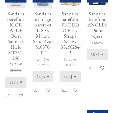
Sandales
Sandales
Sandales
Sandales
barefoot
de plage
barefoot
barefoot
IGOR
barefoot
FRODD
ANGLES
WIDE
IGOR
O Flexy
Dione
Berri
Malibu
Straps
76,00 €
Sandalia
Sand Azul
Yellow
95,00 €
Hielo
S10370-
G3150284-
S10351-
014
3
250
27,96 €
48,00 €
28,76 €
34,95 €
60,00 €
Ajouter au pan
35,95 €
Ajouter au panier
Ajouter au panier
Ajouter au panier