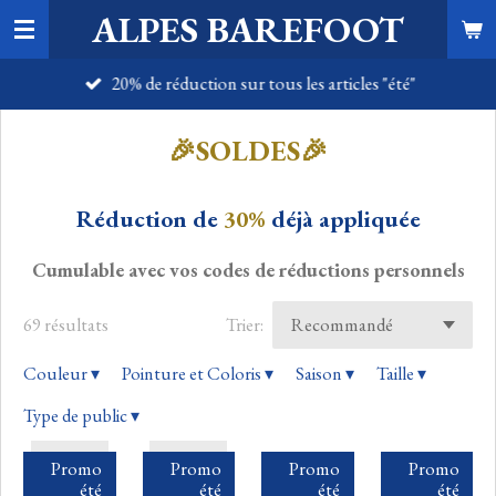
ALPES BAREFOOT
Passer
au
20% de réduction sur tous les articles "été"
contenu
principal
🎉SOLDES🎉
Réduction de
30%
déjà appliquée
Cumulable avec vos codes de réductions personnels
69 résultats
Trier:
Couleur
▾
Pointure et Coloris
▾
Saison
▾
Taille
▾
Type de public
▾
Promo
Promo
Promo
Promo
été
été
été
été