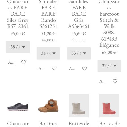
Chaussur
Sandales
Sandales
Chaussur
es FARE
FARE
FARE
es
BARE
BARE
BARE
barefoot
Siles Grey
Rando
Gris
Stitch &
B5712361
5361251
A5363461
Walk
S088-
95,00 €
51,20 €
45,60 €
61943B
64,00 €
57,00 €
Élégance
68,00 €
Ajouter au panier
Ajouter au panier
Ajouter au panier
Ajouter au pan
Chaussur
Bottines
Bottes de
Bottes de