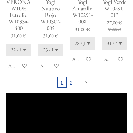
VERONA
Yogi
Yogi
Yogi Verde
WIDE
Nautico
Amarillo
W10291-
Petrolio
Rojo
W10291-
013
W10334-
W10307-
008
27,00 €
400
005
31,00 €
31,00 €
31,00 €
31,00 €
Ajouter au panier
Ajouter au pani
Ajouter au panier
Ajouter au panier
1
2