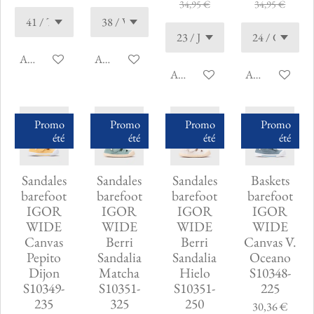
34,95 €
34,95 €
Ajouter au panier
Ajouter au panier
Ajouter au panier
Ajouter au pani
Promo
Promo
Promo
Promo
été
été
été
été
Sandales
Sandales
Sandales
Baskets
barefoot
barefoot
barefoot
barefoot
IGOR
IGOR
IGOR
IGOR
WIDE
WIDE
WIDE
WIDE
Canvas
Berri
Berri
Canvas V.
Pepito
Sandalia
Sandalia
Oceano
Dijon
Matcha
Hielo
S10348-
S10349-
S10351-
S10351-
225
235
325
250
30,36 €