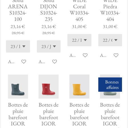
Solid
Solid
WIDE
WIDE
ARENA
DIJON
Coral
Piedra
S10324-
S10324-
W10334-
W10334-
100
235
405
404
23,16 €
23,16 €
31,00 €
31,00 €
28,95 €
28,95 €
Ajouter au panier
Ajouter au pani
Ajouter au panier
Ajouter au panier
Bonnes
affaires
Bottes de
Bottes de
Bottes de
Bottes de
pluie
pluie
pluie
pluie
barefoot
barefoot
barefoot
barefoot
IGOR
IGOR
IGOR
IGOR