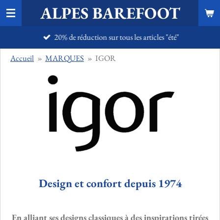
ALPES BAREFOOT
Passer
au
20% de réduction sur tous les articles "été"
contenu
principal
Accueil
»
MARQUES
»
IGOR
Design et confort depuis 1974
En alliant ses designs classiques à des inspirations tirées