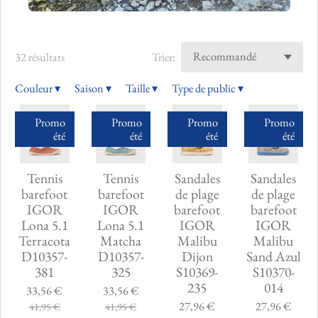
32 résultats
Trier:
Couleur
▾
Saison
▾
Taille
▾
Type de public
▾
Promo
Promo
Promo
Promo
été
été
été
été
Tennis
Tennis
Sandales
Sandales
barefoot
barefoot
de plage
de plage
IGOR
IGOR
barefoot
barefoot
Lona 5.1
Lona 5.1
IGOR
IGOR
Terracota
Matcha
Malibu
Malibu
D10357-
D10357-
Dijon
Sand Azul
381
325
S10369-
S10370-
235
014
33,56 €
33,56 €
27,96 €
27,96 €
41,95 €
41,95 €