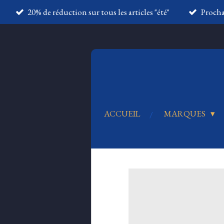
20% de réduction sur tous les articles "été"
Proch
Passer
au
contenu
principal
ACCUEIL
MARQUES