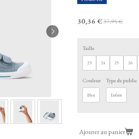
30,36 €
37,95 €
Taille
23
24
25
26
Couleur
Type de public
Bleu
Enfant
Ajouter au panier