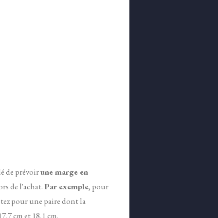
lé de prévoir
une marge en
ors de l'achat.
Par exemple
, pour
tez pour une paire dont la
7,7 cm et 18,1 cm.