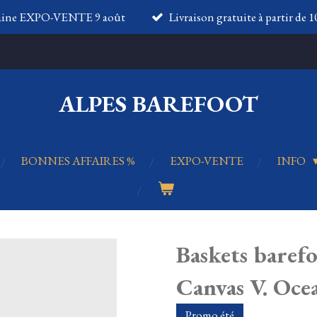
aine EXPO-VENTE 9 août
Livraison gratuite à partir de 
ALPES BAREFOOT
BONNES AFFAIRES %
EXPO-VENTE
INFO
Baskets bare
Canvas V. Oce
Promo été