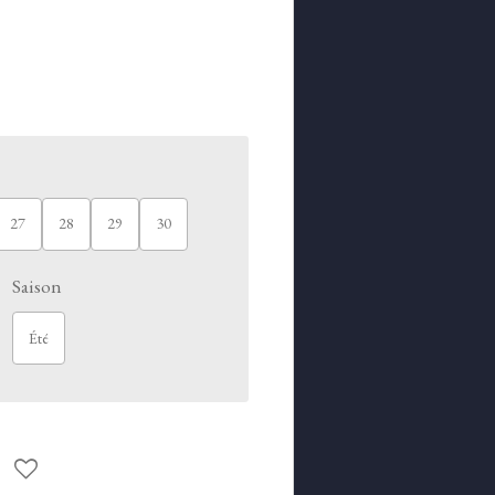
27
28
29
30
Saison
Été