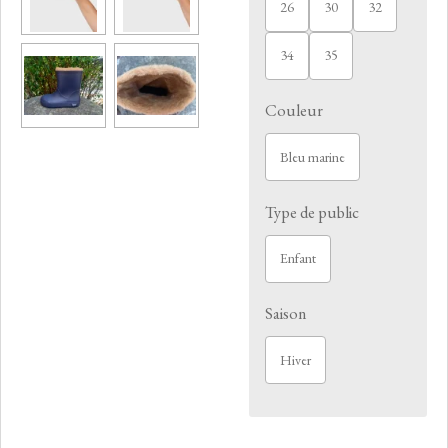
26
30
32
34
35
Couleur
Bleu marine
Type de public
Enfant
Saison
Hiver