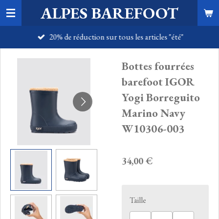
ALPES BAREFOOT
Passer
au
20% de réduction sur tous les articles "été"
contenu
principal
Bottes fourrées
barefoot IGOR
Yogi Borreguito
Marino Navy
W10306-003
34,00 €
Taille