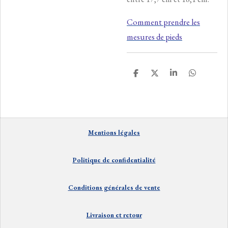
Comment prendre les
mesures de pieds
P
P
P
P
a
a
a
a
r
r
r
r
t
t
t
t
a
a
a
a
g
g
g
g
e
e
e
e
Mentions
lé
gales
r
r
r
r
Politique de confidentialité
Conditions générales de vente
Livraison et
retour