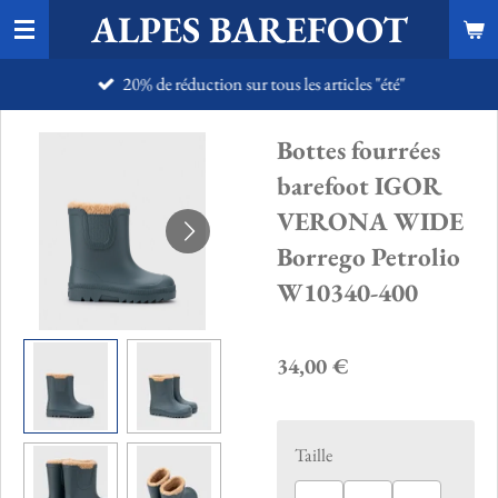
ALPES BAREFOOT
Passer
au
20% de réduction sur tous les articles "été"
contenu
principal
Bottes fourrées
barefoot IGOR
VERONA WIDE
Borrego Petrolio
W10340-400
34,00 €
Taille