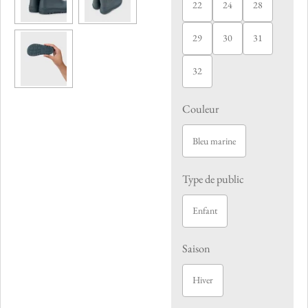
22
24
28
29
30
31
32
Couleur
Bleu marine
Type de public
Enfant
Saison
Hiver