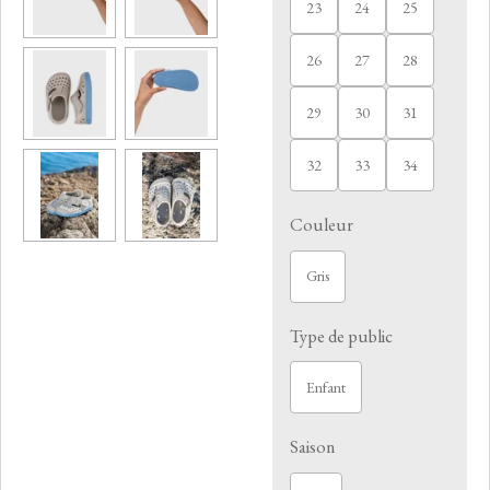
23
24
25
26
27
28
29
30
31
32
33
34
Couleur
Gris
Type de public
Enfant
Saison