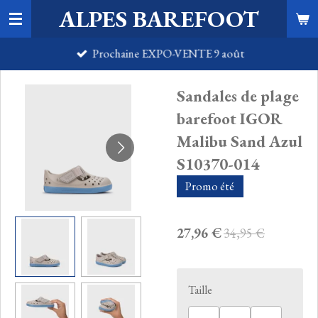
ALPES BAREFOOT
Passer
au
Prochaine EXPO-VENTE 9 août
contenu
principal
Sandales de plage
barefoot IGOR
Malibu Sand Azul
S10370-014
Promo été
27,96 €
34,95 €
Taille