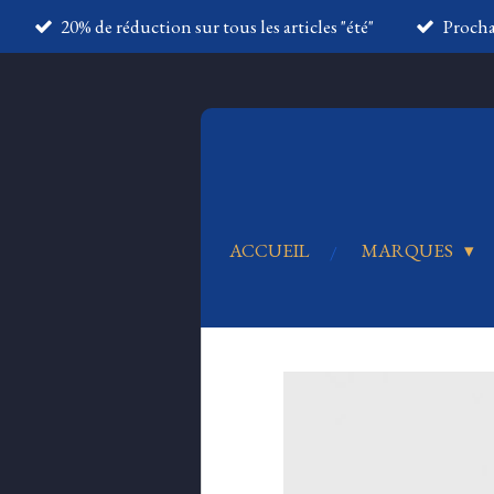
20% de réduction sur tous les articles "été"
Proch
Passer
au
contenu
principal
ACCUEIL
MARQUES