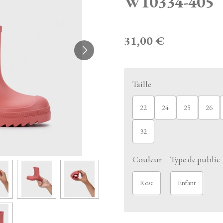
W10334-405
31,00 €
Taille
22
24
25
26
32
Couleur
Type de public
Rose
Enfant