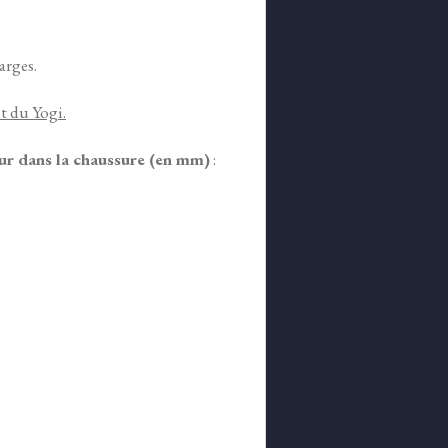
arges.
t du Yogi.
eur dans la chaussure (en mm)
: