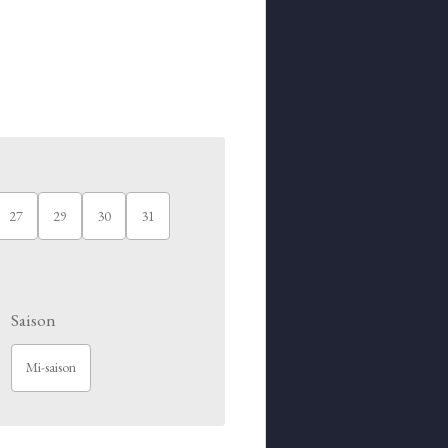
27
29
30
31
Saison
Mi-saison