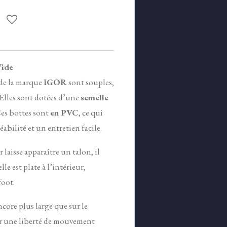
Wide
 de la marque
IGOR
sont
souples,
 E
lles sont dotées d’une
semelle
es bottes sont
en PVC
, ce qui
abilité et un entretien facile.
 laisse apparaître un talon, il
lle est plate à l’intérieur,
foot.
ncore plus large que sur le
rir une liberté de mouvement