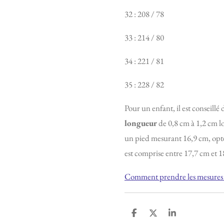
32 : 208 / 78
33 : 214 / 80
34 : 221 / 81
35 : 228 / 82
Pour un enfant, il est conseillé
longueur
de 0,8 cm à 1,2 cm lo
un pied mesurant 16,9 cm, opt
est comprise entre 17,7 cm et 1
Comment prendre les mesures 
P
P
P