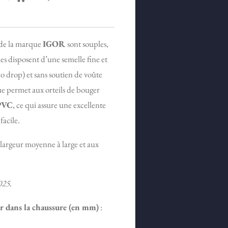
de la marque
IGOR
sont souples,
les disposent d’une semelle fine et
ro drop) et sans soutien de voûte
e permet aux orteils de bouger
PVC
, ce qui assure une excellente
facile.
 largeur moyenne à large et aux
025.
ur dans la chaussure (en mm)
: