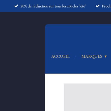
20% de réduction sur tous les articles "été"
Proc
Passer
au
contenu
principal
ACCUEIL
MARQUES