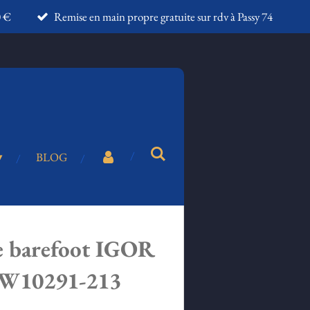
0 €
Remise en main propre gratuite sur rdv à Passy 74
BLOG
ie barefoot IGOR
o W10291-213