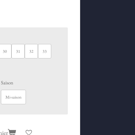
30
31
32
33
Saison
Mi-saison
nier