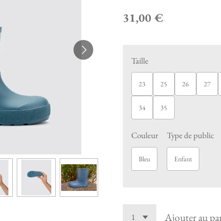
31,00 €
Taille
23
25
26
27
34
35
Couleur
Type de public
Bleu
Enfant
Ajouter au pa