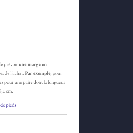
 de prévoir
une marge en
rs de l'achat.
Par exemple
, pour
ez pour une paire dont la longueur
8,1 cm.
de pieds