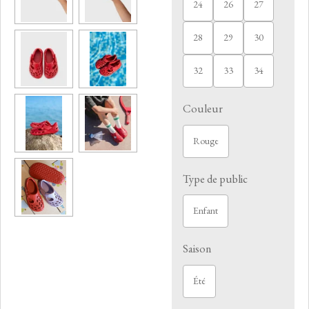
24
26
27
28
29
30
32
33
34
Couleur
Rouge
Type de public
Enfant
Saison
Été