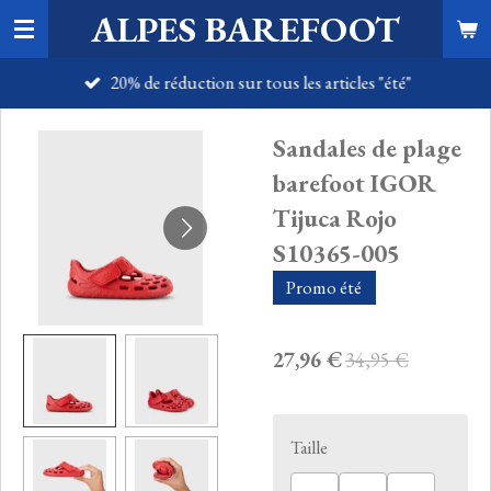
ALPES BAREFOOT
Passer
au
20% de réduction sur tous les articles "été"
contenu
principal
Sandales de plage
barefoot IGOR
Tijuca Rojo
S10365-005
Promo été
27,96 €
34,95 €
Taille