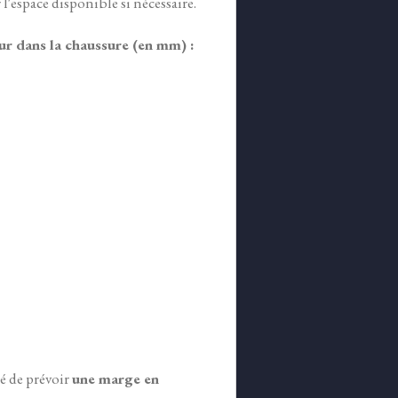
 l'espace disponible si nécessaire.
ur dans la chaussure (en mm) :
lé de prévoir
une marge en