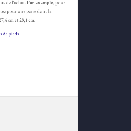
ors de l'achat.
Par exemple
, pour
tez pour une paire dont la
7,4 cm et 28,1 cm.
 de pieds