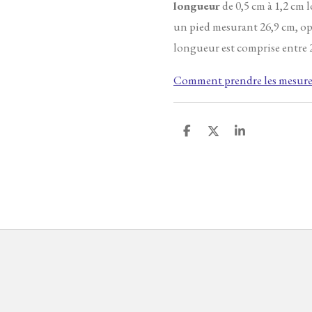
longueur
de 0,5 cm à 1,2 cm l
un pied mesurant 26,9 cm, op
longueur est comprise entre 2
Comment prendre les mesures
P
P
P
a
a
a
r
r
r
t
t
t
a
a
a
g
g
g
e
e
e
r
r
r