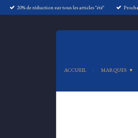
20% de réduction sur tous les articles "été"
Proch
Passer
au
contenu
principal
ACCUEIL
MARQUES