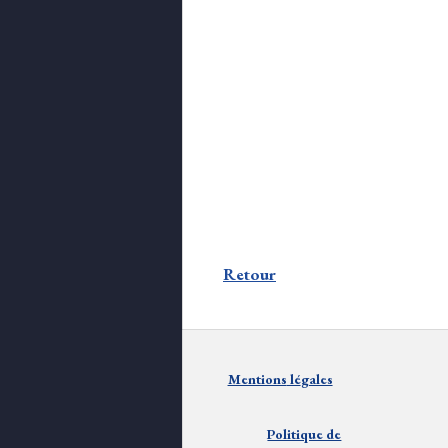
Retour
Mentions
lé
gales
Politique de