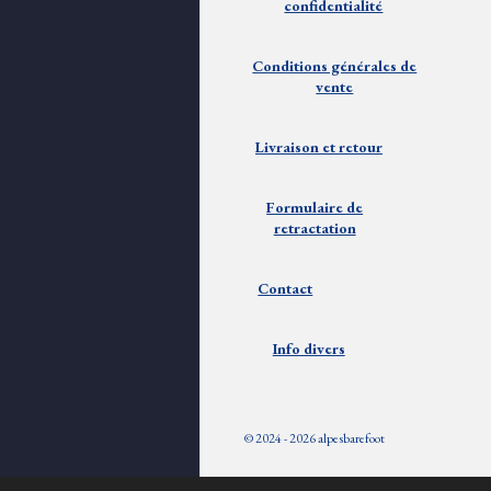
confidentialité
Conditions générales de
vente
Livraison et
retour
Formulaire de
retractation
Contact
Info divers
© 2024 - 2026 alpesbarefoot