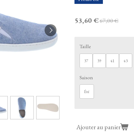
53,60 €
67,00 €
Taille
37
39
41
43
Saison
Été
Ajouter au panier