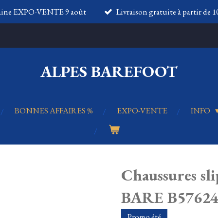
aine EXPO-VENTE 9 août
Livraison gratuite à partir de 
ALPES BAREFOOT
BONNES AFFAIRES %
EXPO-VENTE
INFO
Chaussures sl
BARE B57624
Promo été