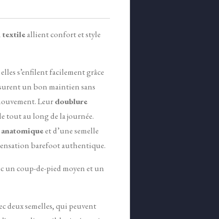
 textile
allient confort et style
 elles s’enfilent facilement grâce
ssurent un bon maintien sans
 mouvement. Leur
doublure
e tout au long de la journée.
 anatomique
et d’une semelle
sensation barefoot authentique.
vec un coup-de-pied moyen et un
vec deux semelles, qui peuvent