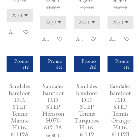
32,80 €
32,80 €
30,40 €
41,00 €
41,00 €
41,00 €
38,00 €
Ajouter au panier
Ajouter au panier
Ajouter au panier
Ajouter au pan
Promo
Promo
Promo
Promo
été
été
été
été
Sandales
Sandales
Sandales
Sandales
barefoot
barefoot
barefoot
barefoot
D.D.
D.D.
D.D.
D.D.
STEP
STEP
STEP
STEP
Tennis
Hérisson
Tennis
Tennis
Marine
H070-
Turquoise
Orange
H116-
61919A
H116-
H116-
61119A
61119
61119B
36,80 €