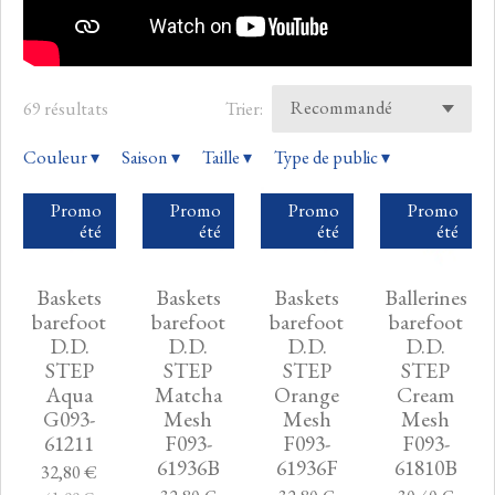
69 résultats
Trier:
Couleur
▾
Saison
▾
Taille
▾
Type de public
▾
Promo
Promo
Promo
Promo
été
été
été
été
Baskets
Baskets
Baskets
Ballerines
barefoot
barefoot
barefoot
barefoot
D.D.
D.D.
D.D.
D.D.
STEP
STEP
STEP
STEP
Aqua
Matcha
Orange
Cream
G093-
Mesh
Mesh
Mesh
61211
F093-
F093-
F093-
61936B
61936F
61810B
32,80 €