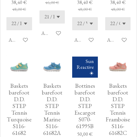
38,40 €
38,40 €
38,40 €
46,00 €
48,00 €
48,00 €
48,00 €
Ajouter au panier
Ajouter au panier
Ajouter au panier
Ajouter au pan
Sun
Reactive
☀️
Baskets
Baskets
Bottines
Baskets
barefoot
barefoot
barefoot
barefoot
D.D.
D.D.
D.D.
D.D.
STEP
STEP
STEP
STEP
Tennis
Tennis
Escargot
Tennis
Turquoise
Marine
S070-
Framboise
S116-
S116-
61995B
S116-
61682
61682A
61682C
50,00 €