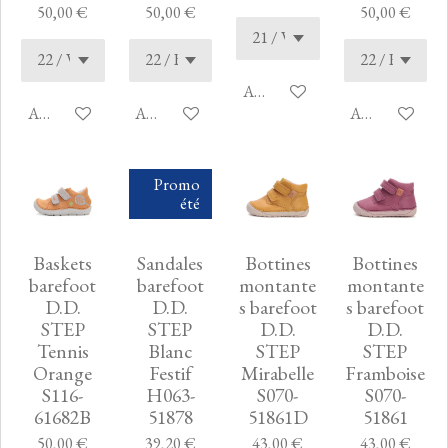
50,00 €
50,00 €
50,00 €
Ajouter au panier
Ajouter au panier
Ajouter au panier
Ajouter au pan
Promo
été
Baskets
Sandales
Bottines
Bottines
barefoot
barefoot
montante
montante
D.D.
D.D.
s barefoot
s barefoot
STEP
STEP
D.D.
D.D.
Tennis
Blanc
STEP
STEP
Orange
Festif
Mirabelle
Framboise
S116-
H063-
S070-
S070-
61682B
51878
51861D
51861
50,00 €
39,20 €
43,00 €
43,00 €