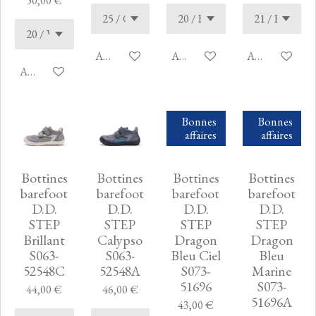
50,00 €
Ajouter au panier
Ajouter au panier
Ajouter au pan
Ajouter au panier
Bonnes
Bonnes
affaires
affaires
Bottines
Bottines
Bottines
Bottines
barefoot
barefoot
barefoot
barefoot
D.D.
D.D.
D.D.
D.D.
STEP
STEP
STEP
STEP
Brillant
Calypso
Dragon
Dragon
S063-
S063-
Bleu Ciel
Bleu
52548C
52548A
S073-
Marine
51696
S073-
44,00 €
46,00 €
51696A
43,00 €