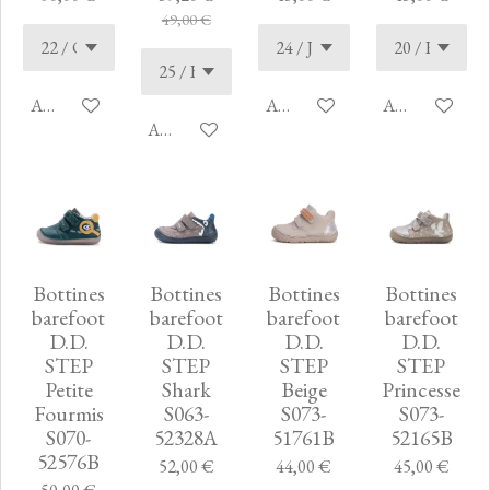
49,00 €
Ajouter au panier
Ajouter au panier
Ajouter au pan
Ajouter au panier
Bottines
Bottines
Bottines
Bottines
barefoot
barefoot
barefoot
barefoot
D.D.
D.D.
D.D.
D.D.
STEP
STEP
STEP
STEP
Petite
Shark
Beige
Princesse
Fourmis
S063-
S073-
S073-
S070-
52328A
51761B
52165B
52576B
52,00 €
44,00 €
45,00 €