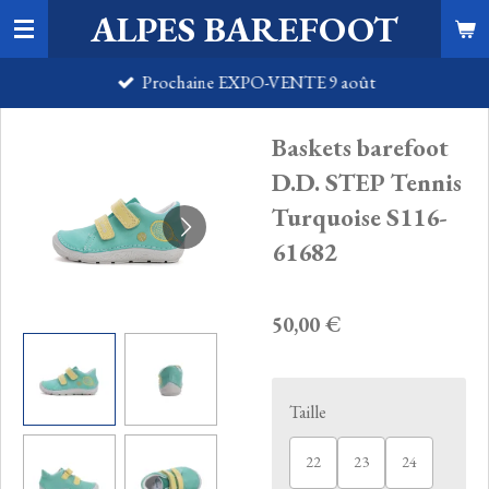
ALPES BAREFOOT
Passer
au
Prochaine EXPO-VENTE 9 août
contenu
principal
Baskets barefoot
D.D. STEP Tennis
Turquoise S116-
61682
50,00 €
Taille
22
23
24