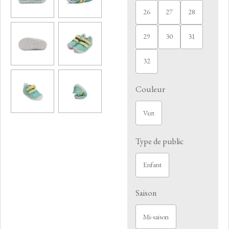
26
27
28
29
30
31
32
Couleur
Vert
Type de public
Enfant
Saison
Mi-saison