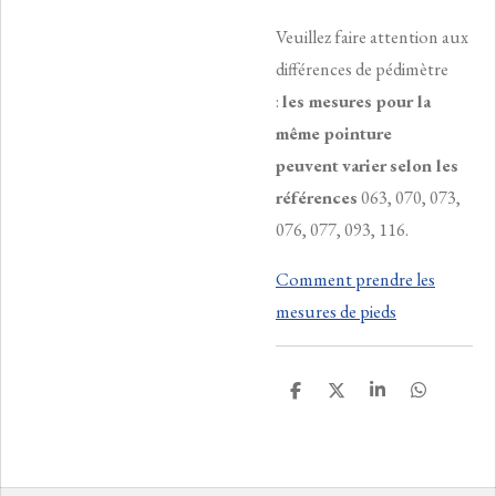
Veuillez faire attention aux
différences de pédimètre
:
les mesures pour la
même pointure
peuvent
varier
selon les
références
063, 070, 073,
076, 077, 093, 116.
Comment prendre les
mesures de pieds
P
P
P
P
a
a
a
a
r
r
r
r
t
t
t
t
a
a
a
a
g
g
g
g