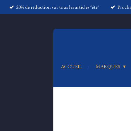
20% de réduction sur tous les articles "été"
Proch
Passer
au
contenu
principal
ACCUEIL
MARQUES