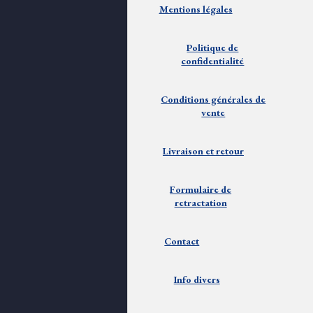
Mentions
lé
gales
Politique de
confidentialité
Conditions générales de
vente
Livraison et
retour
Formulaire de
retractation
Contact
Info divers