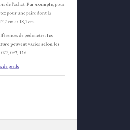
ors de l'achat.
Par exemple
, pour
tez pour une paire dont la
7,7 cm et 18,1 cm.
ifférences de pédimètre :
les
ture peuvent
varier
selon les
 077, 093, 116.
 de pieds