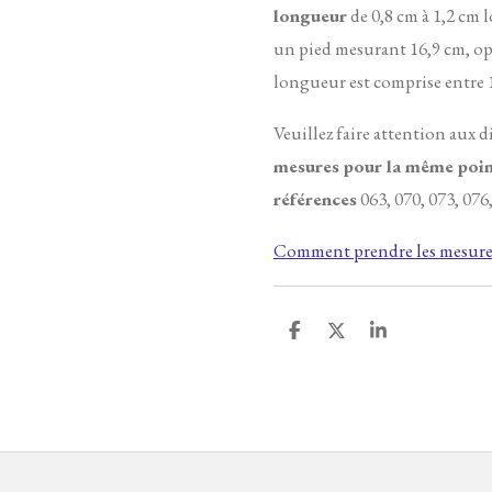
longueur
de 0,8 cm à 1,2 cm l
un pied mesurant 16,9 cm, op
longueur est comprise entre 1
Veuillez faire attention aux d
mesures pour la même poin
références
063, 070, 073, 076,
Comment prendre les mesures
P
P
P
a
a
a
r
r
r
t
t
t
a
a
a
g
g
g
e
e
e
r
r
r