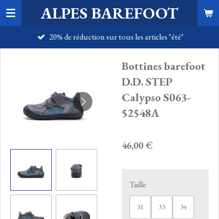
ALPES BAREFOOT
Passer
au
20% de réduction sur tous les articles "été"
contenu
principal
Bottines barefoot
D.D. STEP
Calypso S063-
52548A
46,00 €
Taille
31
33
34