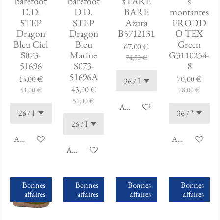
barefoot
barefoot
s FARE
s
D.D.
D.D.
BARE
montantes
STEP
STEP
Azura
FRODD
Dragon
Dragon
B5712131
O TEX
Bleu Ciel
Bleu
Green
67,00 €
S073-
Marine
G3110254-
74,50 €
51696
S073-
8
51696A
43,00 €
70,00 €
43,00 €
51,00 €
78,00 €
51,00 €
Ajouter au panier
Ajouter au panier
Ajouter au pani
Ajouter au panier
Bonnes
Bonnes
Bonnes
Bonnes
affaires
affaires
affaires
affaires