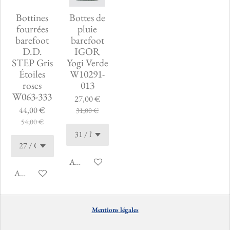
Bottines
Bottes de
fourrées
pluie
barefoot
barefoot
D.D.
IGOR
STEP Gris
Yogi Verde
Étoiles
W10291-
roses
013
W063-333
27,00 €
44,00 €
31,00 €
54,00 €
Ajouter au panier
Ajouter au panier
Mentions
lé
gales