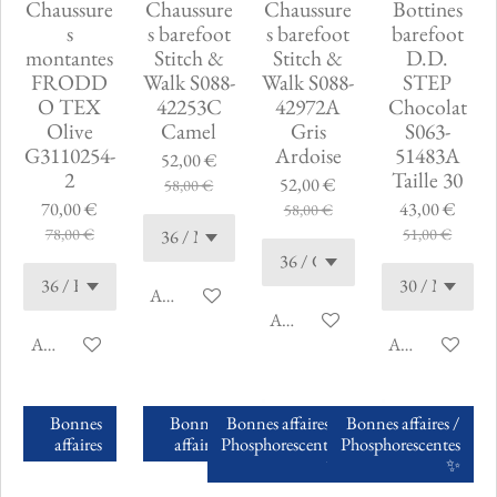
Chaussure
Chaussure
Chaussure
Bottines
s
s barefoot
s barefoot
barefoot
montantes
Stitch &
Stitch &
D.D.
FRODD
Walk S088-
Walk S088-
STEP
O TEX
42253C
42972A
Chocolat
Olive
Camel
Gris
S063-
G3110254-
Ardoise
51483A
52,00 €
2
Taille 30
52,00 €
58,00 €
70,00 €
43,00 €
58,00 €
78,00 €
51,00 €
Ajouter au panier
Ajouter au panier
Ajouter au panier
Ajouter au pani
Bonnes
Bonnes
Bonnes affaires /
Bonnes affaires /
affaires
affaires
Phosphorescentes
Phosphorescentes
✨️
✨️