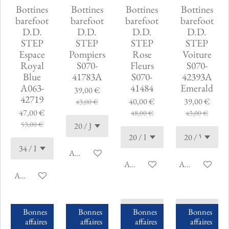
Bottines
Bottines
Bottines
Bottines
barefoot
barefoot
barefoot
barefoot
D.D.
D.D.
D.D.
D.D.
STEP
STEP
STEP
STEP
Espace
Pompiers
Rose
Voiture
Royal
S070-
Fleurs
S070-
Blue
41783A
S070-
42393A
A063-
41484
Emerald
39,00 €
42719
40,00 €
39,00 €
43,00 €
47,00 €
48,00 €
43,00 €
53,00 €
Ajouter au panier
Ajouter au panier
Ajouter au pani
Ajouter au panier
Bonnes
Bonnes
Bonnes
Bonnes
affaires
affaires
affaires
affaires