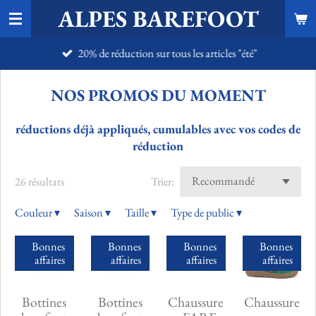
ALPES BAREFOOT
Passer
au
20% de réduction sur tous les articles "été"
contenu
principal
NOS PROMOS DU MOMENT
réductions déjà appliqués, cumulables avec vos codes de
réduction
26 résultats
Trier:
Couleur
▾
Saison
▾
Taille
▾
Type de public
▾
Bonnes
Bonnes
Bonnes
Bonnes
affaires
affaires
affaires
affaires
Bottines
Bottines
Chaussure
Chaussure