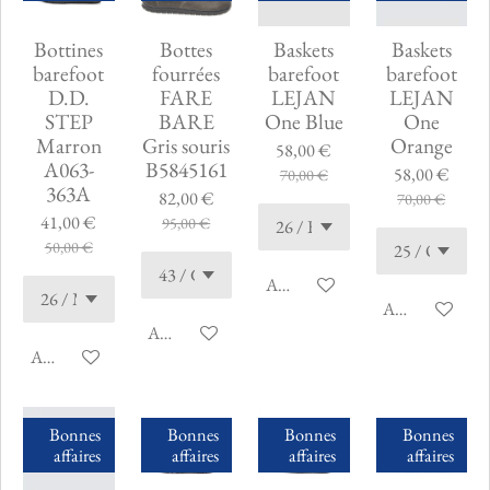
Bottines
Bottes
Baskets
Baskets
barefoot
fourrées
barefoot
barefoot
D.D.
FARE
LEJAN
LEJAN
STEP
BARE
One Blue
One
Marron
Gris souris
Orange
58,00 €
A063-
B5845161
58,00 €
70,00 €
363A
82,00 €
70,00 €
41,00 €
95,00 €
50,00 €
Ajouter au panier
Ajouter au pani
Ajouter au panier
Ajouter au panier
Bonnes
Bonnes
Bonnes
Bonnes
affaires
affaires
affaires
affaires