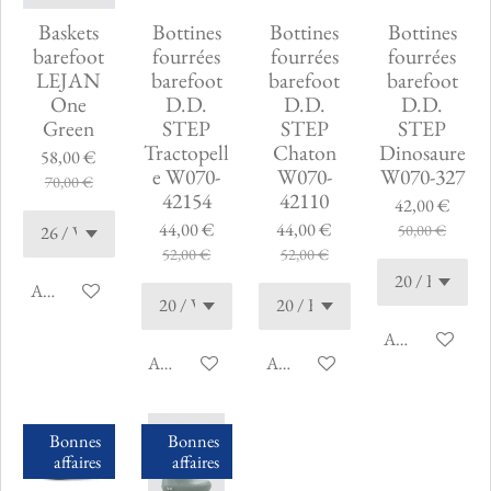
Baskets
Bottines
Bottines
Bottines
barefoot
fourrées
fourrées
fourrées
LEJAN
barefoot
barefoot
barefoot
One
D.D.
D.D.
D.D.
Green
STEP
STEP
STEP
Tractopell
Chaton
Dinosaure
58,00 €
e W070-
W070-
W070-327
70,00 €
42154
42110
42,00 €
44,00 €
44,00 €
50,00 €
52,00 €
52,00 €
Ajouter au panier
Ajouter au pani
Ajouter au panier
Ajouter au panier
Bonnes
Bonnes
affaires
affaires