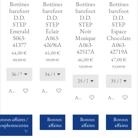
Bottines
Bottines
Bottines
Bottines
barefoot
barefoot
barefoot
barefoot
D.D.
D.D.
D.D.
D.D.
STEP
STEP
STEP
STEP
Emerald
Éclair
Noir
Espace
S063-
A063-
Musique
Chocolate
41377
42696A
A063-
A063-
42517A
42719A
44,00 €
45,00 €
46,00 €
47,00 €
48,00 €
50,00 €
52,00 €
53,00 €
Ajouter au panier
Ajouter au panier
Ajouter au panier
Ajouter au pani
onnes affaires /
Bonnes
Bonnes
Bonnes
osphorescentes
affaires
affaires
affaires
✨️