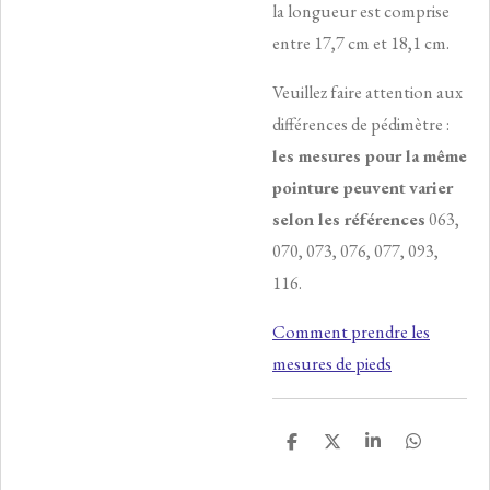
la longueur est comprise
entre 17,7 cm et 18,1 cm.
Veuillez faire attention aux
différences de pédimètre :
les mesures pour la même
pointure peuvent
varier
selon les références
063,
070, 073, 076, 077, 093,
116.
Comment prendre les
mesures de pieds
P
P
P
P
a
a
a
a
r
r
r
r