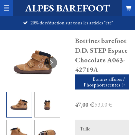
ALPES BAREFOOT
Passer
au
20% de réduction sur tous les articles "été"
contenu
principal
Bottines barefoot
D.D. STEP Espace
Chocolate A063-
42719A
Bonnes affaires /
Phosphorescentes ✨️
47,00 €
53,00 €
Taille