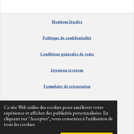
t
t
t
t
a
a
a
a
g
g
g
g
e
e
e
e
Mentions
lé
gales
r
r
r
r
Politique de confidentialité
Conditions générales de vente
Livraison et
retour
Formulaire de retractation
Contact
Ce site Web utilise des cookies pour améliorer votre
expérience et afficher des publicités personnalisées. En
cliquant sur "Accepter", vous consentez à l'utilisation de
Info divers
tous les cookies.
© 2024 - 2026 alpesbarefoot