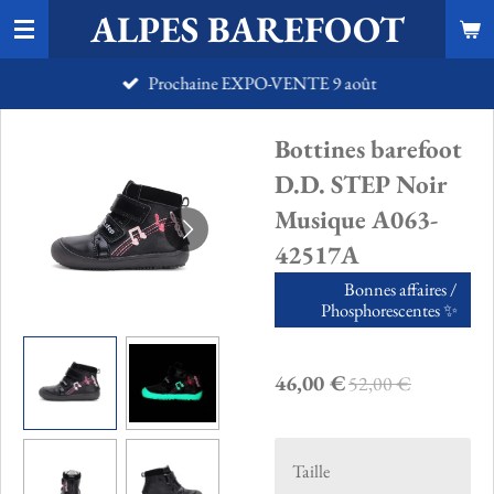
ALPES BAREFOOT
Passer
au
Prochaine EXPO-VENTE 9 août
contenu
principal
Bottines barefoot
D.D. STEP Noir
Musique A063-
42517A
Bonnes affaires /
Phosphorescentes ✨️
46,00 €
52,00 €
Taille