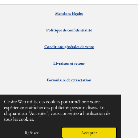
a
a
a
a
g
g
g
g
e
e
e
e
Mentions
lé
gales
r
r
r
r
Politique de confidentialité
Conditions générales de vente
Livraison et
retour
Formulaire de retractation
Contact
Ce site Web utilise des cookies pour améliorer votre
expérience et afficher des publicités personnalisées. En
cliquant sur "Accepter", vous consentez à l'utilisation de
Info divers
tous les cookies.
© 2024 - 2026 alpesbarefoot
Refuser
Accepter
Propulsé par
Webador