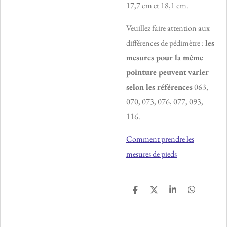
17,7 cm et 18,1 cm.
Veuillez faire attention aux
différences de pédimètre :
les
mesures pour la même
pointure peuvent
varier
selon les références
063,
070, 073, 076, 077, 093,
116.
Comment prendre les
mesures de pieds
P
P
P
P
a
a
a
a
r
r
r
r
t
t
t
t