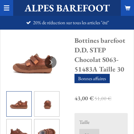
ALPES BAREFOOT
Passer
au
20% de réduction sur tous les articles "été"
contenu
principal
Bottines barefoot
D.D. STEP
Chocolat S063-
51483A Taille 30
Bonnes affaires
43,00 €
51,00 €
Taille