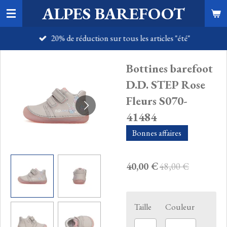
ALPES BAREFOOT
Passer
au
20% de réduction sur tous les articles "été"
contenu
principal
Bottines barefoot
D.D. STEP Rose
Fleurs S070-
41484
Bonnes affaires
40,00 €
48,00 €
Taille
Couleur