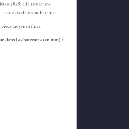
dèles 2025
, elle
assure une
et une excellente adhérence.
s pieds moyens à fines.
ur dans la chaussure (en mm) :