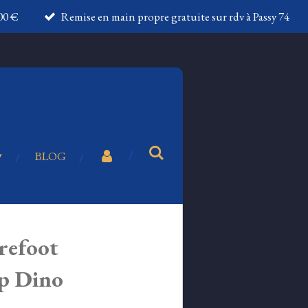
100 €
Remise en main propre gratuite sur rdv à Passy 74
BLOG
refoot
p Dino