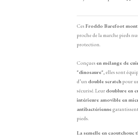
Ces
Froddo Barefoot mont
proche de la marche pieds nus
protection.
Conçues
en mélange de cuir 
"dinosaure"
, elles sont équi
d’un
double scratch
pour un
sécurisé. Leur
doublure en c
intérieure amovible en mic
antibactérienne
garantissen
pieds.
La semelle en caoutchouc 