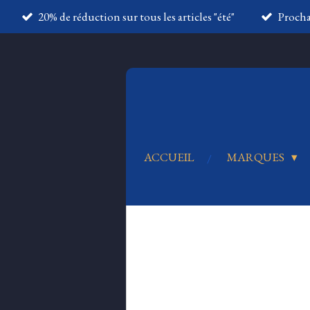
20% de réduction sur tous les articles "été"
Proch
Passer
au
contenu
principal
ACCUEIL
MARQUES