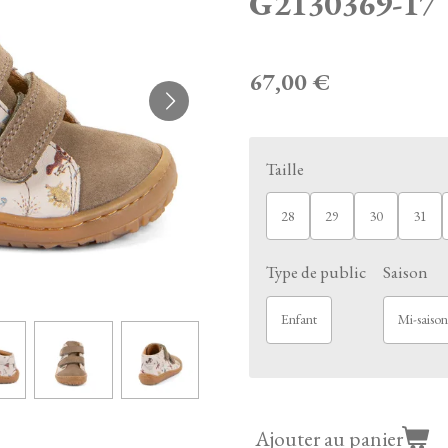
G2130369-17
67,00 €
Taille
28
29
30
31
Type de public
Saison
Enfant
Mi-saison
Ajouter au panier