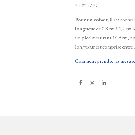
34: 224 / 79
Pour un enfant
,
il est consei
longueur
de 0,8 cm à 1,2 cm l
un pied mesurant 16,9 cm, op
longueur est comprise entre 1
Comment prendre les mesures
P
P
P
a
a
a
r
r
r
t
t
t
a
a
a
g
g
g
e
e
e
r
r
r