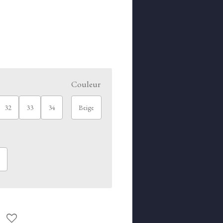
Couleur
32
33
34
Beige