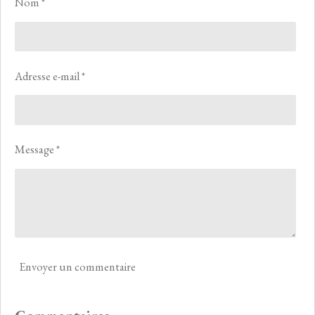
Nom *
e
e
e
e
r
r
r
r
Adresse e-mail *
Message *
Envoyer un commentaire