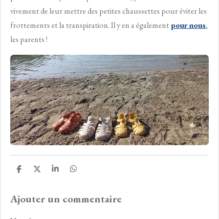
vivement de leur mettre des petites chaussettes pour éviter les
frottements et la transpiration. Il y en a également
pour nous
,
les parents !
P
P
P
P
a
a
a
a
r
r
r
r
Ajouter un commentaire
t
t
t
t
a
a
a
a
g
g
g
g