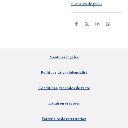
mesures de pieds
P
P
P
P
a
a
a
a
r
r
r
r
t
t
t
t
a
a
a
a
g
g
g
g
e
e
e
e
Mentions
lé
gales
r
r
r
r
Politique de confidentialité
Conditions générales de vente
Livraison et
retour
Formulaire de retractation