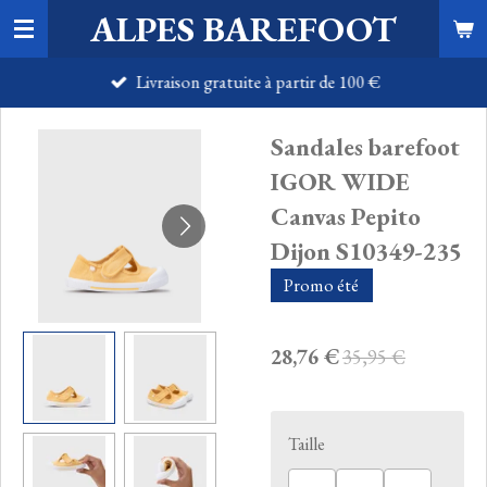
ALPES BAREFOOT
Passer
au
Livraison gratuite à partir de 100 €
contenu
principal
Sandales barefoot
IGOR WIDE
Canvas Pepito
Dijon S10349-235
Promo été
28,76 €
35,95 €
Taille