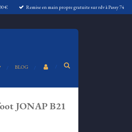
100 €
Remise en main propre gratuite sur rdv à Passy 74
BLOG
efoot JONAP B21