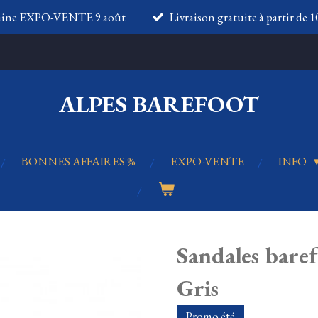
aine EXPO-VENTE 9 août
Livraison gratuite à partir de 
ALPES BAREFOOT
BONNES AFFAIRES %
EXPO-VENTE
INFO
Sandales bar
Gris
Promo été