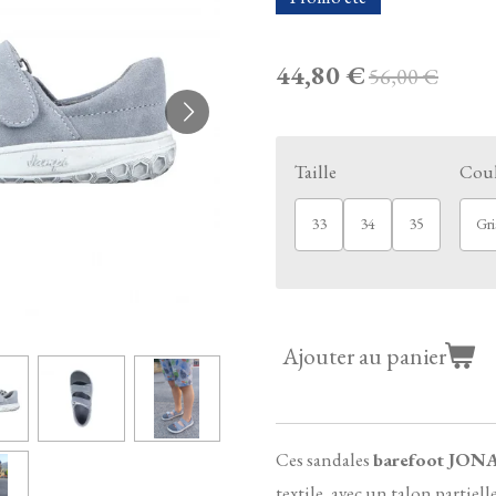
44,80 €
56,00 €
Taille
Cou
33
34
35
Gri
Ajouter au panier
Ces sandales
barefoot JON
textile, avec un talon partie