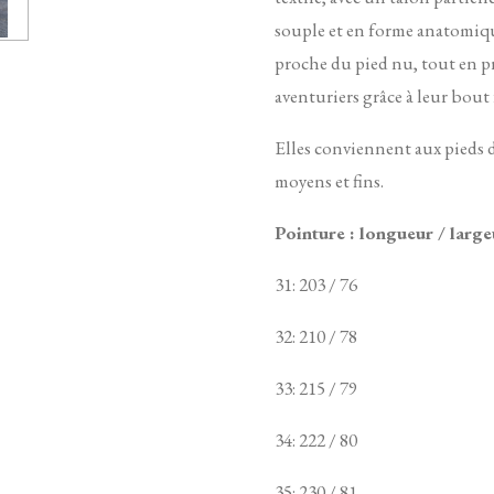
souple et en forme anatomiqu
proche du pied nu, tout en pro
aventuriers grâce à leur bout
Elles conviennent aux pieds 
moyens et fins.
Pointure : longueur / larg
31: 203 / 76
32: 210 / 78
33: 215 / 79
34: 222 / 80
35: 230 / 81