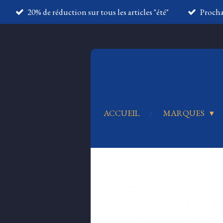
20% de réduction sur tous les articles "été"
Proch
Passer
au
contenu
principal
ACCUEIL
MARQUES