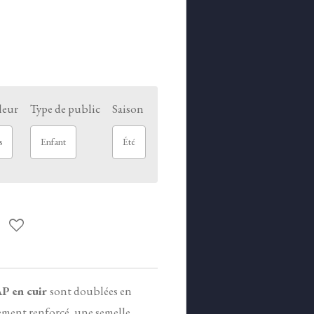
leur
Type de public
Saison
s
Enfant
Été
AP
en cuir
sont doublées en
llement renforcé, une semelle