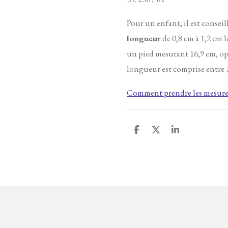
Pour un enfant, il est conseil
longueur
de 0,8 cm à 1,2 cm l
un pied mesurant 16,9 cm, op
longueur est comprise entre 1
Comment prendre les mesures
P
P
P
a
a
a
r
r
r
t
t
t
a
a
a
g
g
g
e
e
e
r
r
r