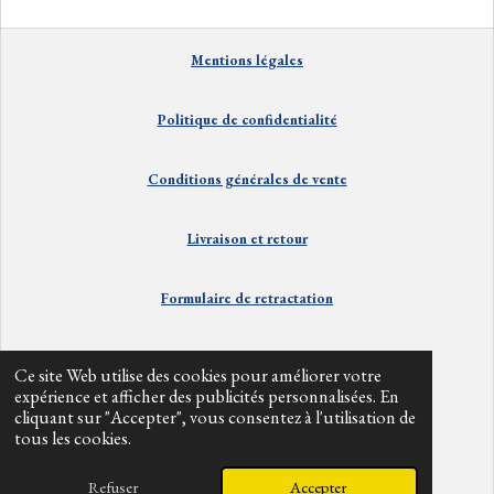
g
g
g
g
e
e
e
e
r
r
r
r
Mentions
lé
gales
Politique de confidentialité
Conditions générales de vente
Livraison et
retour
Formulaire de retractation
Contact
Ce site Web utilise des cookies pour améliorer votre
expérience et afficher des publicités personnalisées. En
cliquant sur "Accepter", vous consentez à l'utilisation de
Info divers
tous les cookies.
© 2024 - 2026 alpesbarefoot
Refuser
Accepter
Propulsé par
Webador