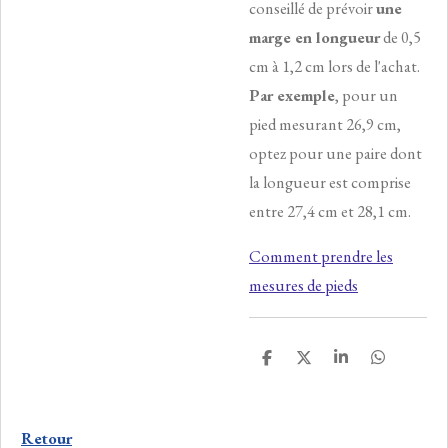
conseillé de prévoir
une
marge en longueur
de 0,5
cm à 1,2 cm lors de l'achat.
Par exemple
, pour un
pied mesurant 26,9 cm,
optez pour une paire dont
la longueur est comprise
entre 27,4 cm et 28,1 cm.
Comment prendre les
mesures de pieds
P
P
P
P
a
a
a
a
r
r
r
r
t
t
t
t
a
a
a
a
Retour