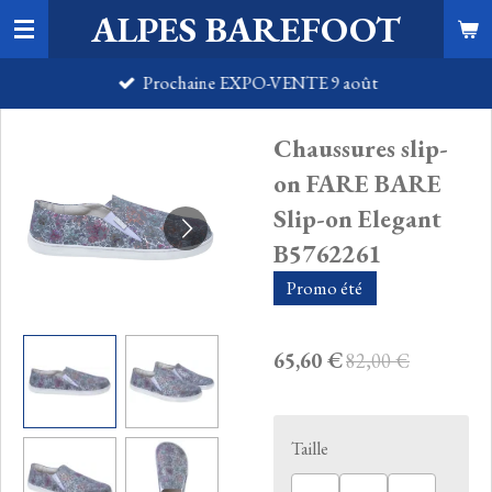
ALPES BAREFOOT
Passer
au
Prochaine EXPO-VENTE 9 août
contenu
principal
Chaussures slip-
on FARE BARE
Slip-on Elegant
B5762261
Promo été
65,60 €
82,00 €
Taille