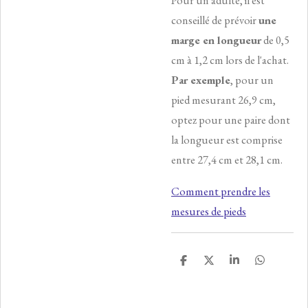
Pour un adulte, il est
conseillé de prévoir
une
marge en longueur
de 0,5
cm à 1,2 cm lors de l'achat.
Par exemple
, pour un
pied mesurant 26,9 cm,
optez pour une paire dont
la longueur est comprise
entre 27,4 cm et 28,1 cm.
Comment prendre les
mesures de pieds
P
P
P
P
a
a
a
a
r
r
r
r
t
t
t
t