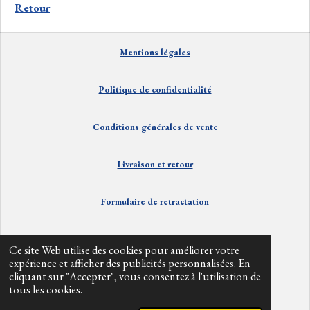
a
a
a
a
Retour
g
g
g
g
e
e
e
e
r
r
r
r
Mentions
lé
gales
Politique de confidentialité
Conditions générales de vente
Livraison et
retour
Formulaire de retractation
Contact
Ce site Web utilise des cookies pour améliorer votre
expérience et afficher des publicités personnalisées. En
cliquant sur "Accepter", vous consentez à l'utilisation de
Info divers
tous les cookies.
© 2024 - 2026 alpesbarefoot