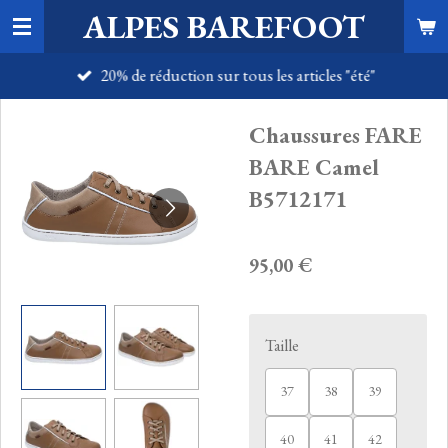
ALPES BAREFOOT
Passer
au
20% de réduction sur tous les articles "été"
contenu
principal
Chaussures FARE
BARE Camel
B5712171
95,00 €
Taille
37
38
39
40
41
42