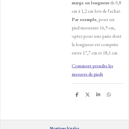
marge en longueur
de 0,8
cm à 1,2 cm lors de l'achat.
Par exemple
, pour un
pied mesurant 16,9 cm,
optez pour une paire dont
la longueur est comprise
entre 17,7 cm et 18,1 cm.
Comment prendre les
mesures de pieds
P
P
P
P
a
a
a
a
r
r
r
r
t
t
t
t
a
a
a
a
g
g
g
g
e
e
e
e
Mentions
lé
gales