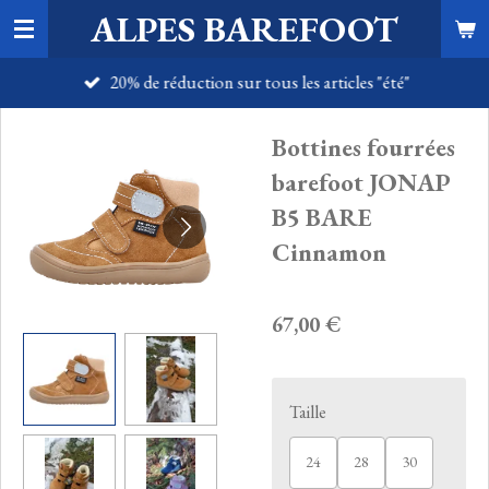
ALPES BAREFOOT
Passer
au
20% de réduction sur tous les articles "été"
contenu
principal
Bottines fourrées
barefoot JONAP
B5 BARE
Cinnamon
67,00 €
Taille
24
28
30