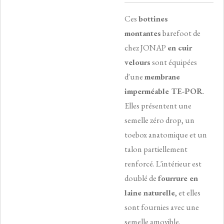
Ces
bottines
montantes
barefoot de
chez JONAP
en cuir
velours
sont équipées
d'une
membrane
imperméable TE-POR
.
Elles présentent une
semelle zéro drop, un
toebox anatomique et un
talon partiellement
renforcé. L'intérieur est
doublé de
fourrure en
laine naturelle
, et elles
sont fournies avec une
semelle amovible.