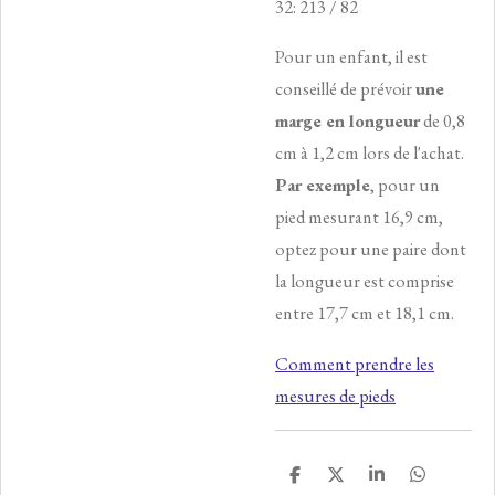
32: 213 / 82
Pour un enfant, il est
conseillé de prévoir
une
marge en longueur
de 0,8
cm à 1,2 cm lors de l'achat.
Par exemple
, pour un
pied mesurant 16,9 cm,
optez pour une paire dont
la longueur est comprise
entre 17,7 cm et 18,1 cm.
Comment prendre les
mesures de pieds
P
P
P
P