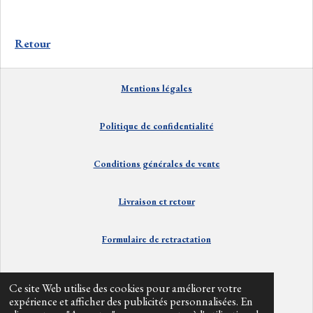
a
a
a
a
r
r
r
r
t
t
t
t
a
a
a
a
Retour
g
g
g
g
e
e
e
e
r
r
r
r
Mentions
lé
gales
Politique de confidentialité
Conditions générales de vente
Livraison et
retour
Formulaire de retractation
Contact
Ce site Web utilise des cookies pour améliorer votre
expérience et afficher des publicités personnalisées. En