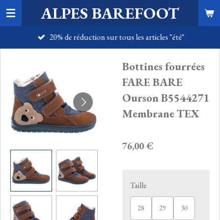
ALPES BAREFOOT
Passer
au
20% de réduction sur tous les articles "été"
contenu
principal
Bottines fourrées
FARE BARE
Ourson B5544271
Membrane TEX
76,00 €
Taille
28
29
30