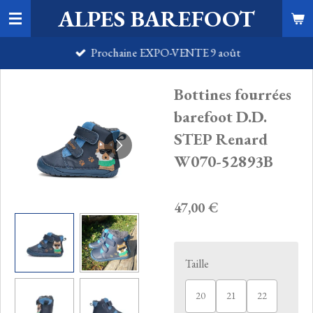
ALPES BAREFOOT
Passer
au
Prochaine EXPO-VENTE 9 août
contenu
principal
Bottines fourrées
barefoot D.D.
STEP Renard
W070-52893B
47,00 €
Taille
20
21
22