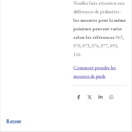
Veuillez faire attention aux
différences de pédimètre :
les mesures pour la même
pointure peuvent
varier
selon les références
063,
070, 073, 076, 077, 093,
116.
Comment prendre les
mesures de pieds
P
P
P
P
a
a
a
a
r
r
r
r
t
t
t
t
a
a
a
a
Retour
g
g
g
g
e
e
e
e