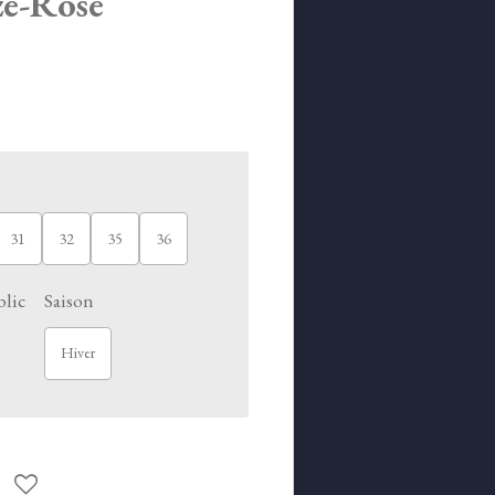
e-Rose
31
32
35
36
blic
Saison
Hiver