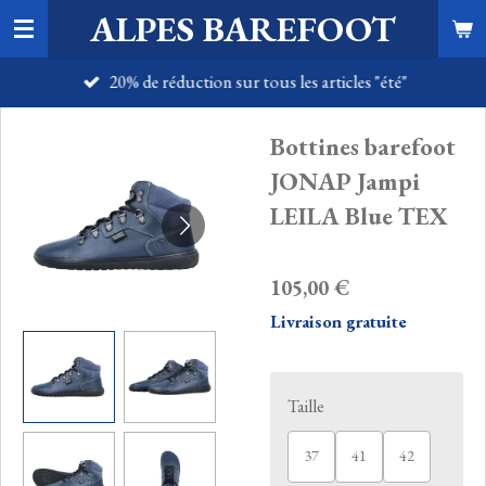
ALPES BAREFOOT
Passer
au
20% de réduction sur tous les articles "été"
contenu
principal
Bottines barefoot
JONAP Jampi
LEILA Blue TEX
105,00 €
Livraison gratuite
Taille
37
41
42