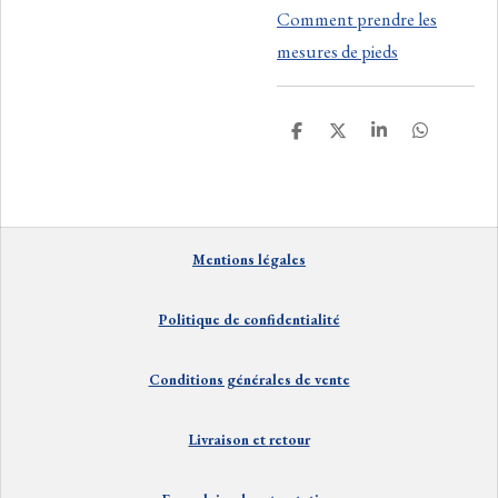
Comment prendre les
mesures de pieds
P
P
P
P
a
a
a
a
r
r
r
r
t
t
t
t
a
a
a
a
g
g
g
g
e
e
e
e
Mentions
lé
gales
r
r
r
r
Politique de confidentialité
Conditions générales de vente
Livraison et
retour