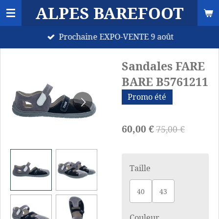
ALPES BAREFOOT
Passer
au
Prochaine EXPO-VENTE 9 août
contenu
principal
Sandales FARE
BARE B5761211
Promo été
60,00 €
75,00 €
Taille
40
43
Couleur