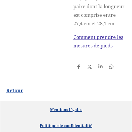
paire dont la longueur
est comprise entre
27,4 cm et 28,1 cm.
Comment prendre les
mesures de pieds
P
P
P
P
a
a
a
a
r
r
r
r
t
t
t
t
a
a
a
a
Retour
g
g
g
g
e
e
e
e
r
r
r
r
Mentions
lé
gales
Politique de confidentialité