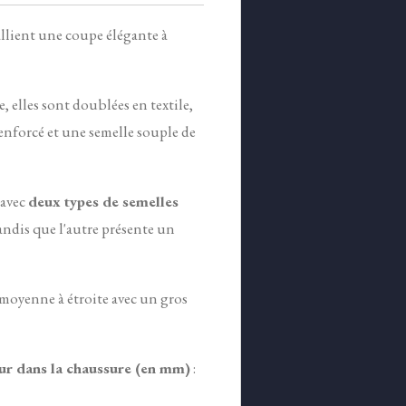
llient
une
coupe élégante à
, elles sont doublées en textile,
enforcé et une semelle souple de
 avec
deux types de semelles
 tandis que l'autre présente un
 moyenne à étroite avec un gros
eur dans la chaussure (en mm)
: