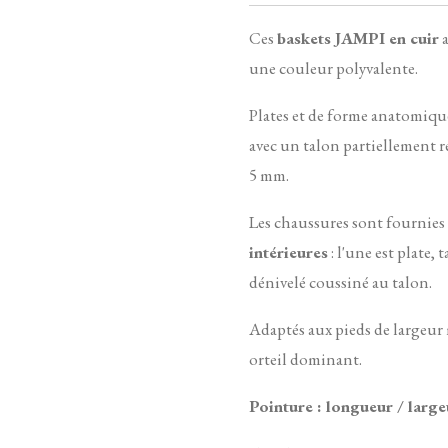
Ces
baskets JAMPI en cuir
a
une couleur polyvalente.
Plates et de forme anatomique
avec un talon partiellement r
5 mm.
Les chaussures sont fournies
intérieures
: l'une est plate,
dénivelé coussiné au talon.
Adaptés aux pieds de largeur
orteil dominant.
Pointure : longueur / larg