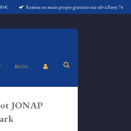
100 €
Remise en main propre gratuite sur rdv à Passy 74
BLOG
foot JONAP
ark