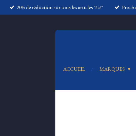
20% de réduction sur tous les articles "été"
Proch
Passer
au
contenu
principal
ACCUEIL
MARQUES