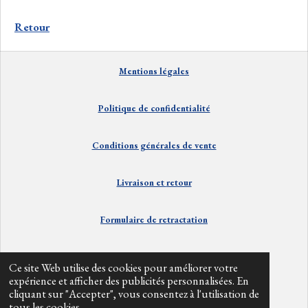
t
t
t
t
a
a
a
a
Retour
g
g
g
g
e
e
e
e
r
r
r
r
Mentions
lé
gales
Politique de confidentialité
Conditions générales de vente
Livraison et
retour
Formulaire de retractation
Contact
Ce site Web utilise des cookies pour améliorer votre
expérience et afficher des publicités personnalisées. En
cliquant sur "Accepter", vous consentez à l'utilisation de
Info divers
tous les cookies.