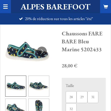
ALPES BAREFOOT
Passer
au
20% de réduction sur tous les articles "été"
contenu
principal
Chaussons FARE
BARE Bleu
Marine 5202433
28,00 €
Taille
28
29
31
32