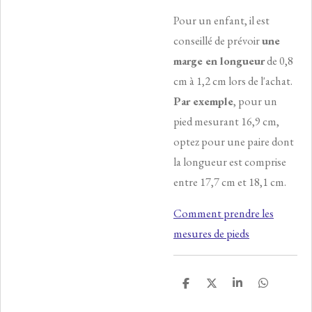
Pour un enfant, il est
conseillé de prévoir
une
marge en longueur
de 0,8
cm à 1,2 cm lors de l'achat.
Par exemple
, pour un
pied mesurant 16,9 cm,
optez pour une paire dont
la longueur est comprise
entre 17,7 cm et 18,1 cm.
Comment prendre les
mesures de pieds
P
P
P
P
a
a
a
a
r
r
r
r