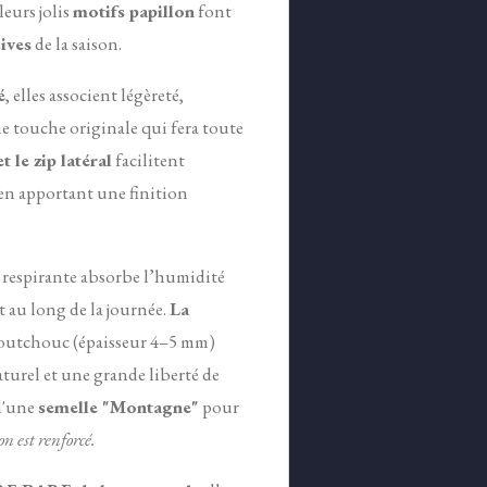
leurs jolis
motifs papillon
font
ives
de la saison.
é
, elles associent légèreté,
ne touche originale qui fera toute
t le zip latéral
facilitent
 en apportant une finition
 respirante absorbe l’humidité
 au long de la journée.
La
utchouc (épaisseur 4–5 mm)
turel et une grande liberté de
 d'une
semelle "Montagne"
pour
on est renforcé.