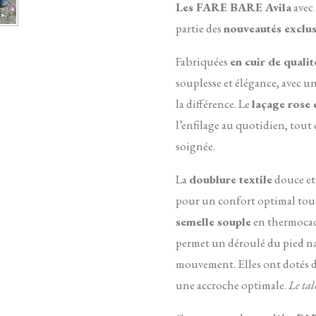
Les FARE BARE Avila
avec 
partie des
nouveautés exclus
Fabriquées
en cuir de qualit
souplesse et élégance, avec u
la différence. Le
laçage rose e
l’enfilage au quotidien, tout
soignée.
La
doublure textile
douce et
pour un confort optimal tout
semelle souple
en thermocao
permet un déroulé du pied na
mouvement. E
lles ont dotés
une accroche optimale.
Le tal