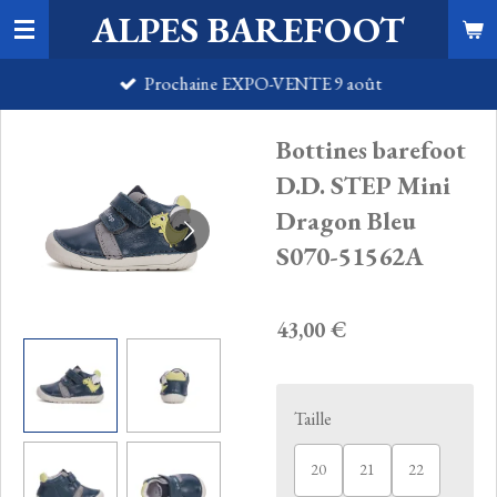
ALPES BAREFOOT
Passer
au
Prochaine EXPO-VENTE 9 août
contenu
principal
Bottines barefoot
D.D. STEP Mini
Dragon Bleu
S070-51562A
43,00 €
Taille
20
21
22