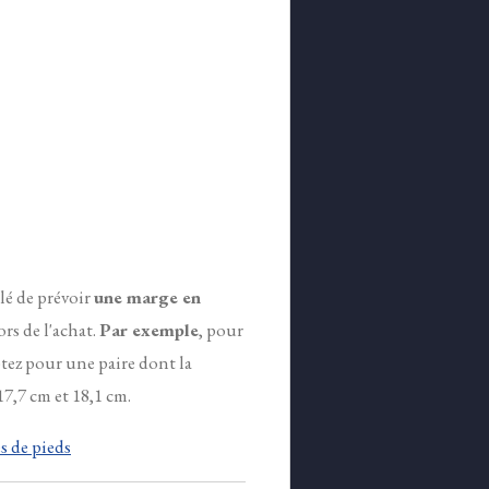
llé de prévoir
une marge en
ors de l'achat.
Par exemple
, pour
tez pour une paire dont la
7,7 cm et 18,1 cm.
 de pieds