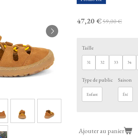
47,20 €
59,00 €
Taille
31
32
33
34
Type de public
Saison
Enfant
Été
Ajouter au panier