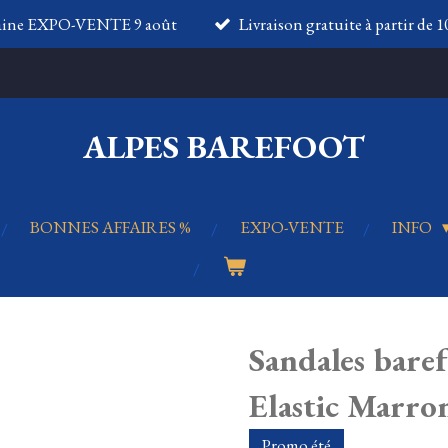
aine EXPO-VENTE 9 août
Livraison gratuite à partir de 
ALPES BAREFOOT
BONNES AFFAIRES %
EXPO-VENTE
INFO
Sandales bar
Elastic Marr
Promo été