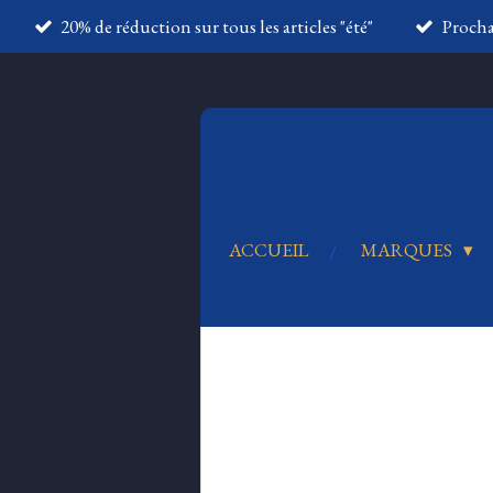
20% de réduction sur tous les articles "été"
Proch
Passer
au
contenu
principal
ACCUEIL
MARQUES