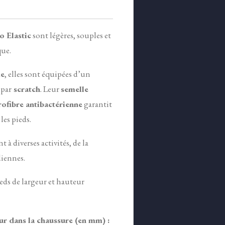
 Elastic
sont légères, souples et
ue.
me
, elles sont équipées d’un
 par
scratch
. Leur
semelle
rofibre antibactérienne
garantit
es pieds.
 à diverses activités, de la
diennes.
eds de largeur et hauteur
ur dans la chaussure (en mm) :