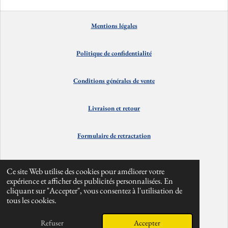
a
a
a
a
g
g
g
g
e
e
e
e
Mentions
lé
gales
r
r
r
r
Politique de confidentialité
Conditions générales de vente
Livraison et
retour
Formulaire de retractation
Contact
Ce site Web utilise des cookies pour améliorer votre
expérience et afficher des publicités personnalisées. En
cliquant sur "Accepter", vous consentez à l'utilisation de
Info divers
tous les cookies.
© 2024 - 2026 alpesbarefoot
Refuser
Accepter
Propulsé par
Webador