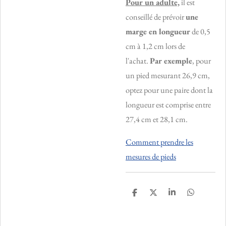
Pour un adulte,
il est
conseillé de prévoir
une
marge en longueur
de 0,5
cm à 1,2 cm lors de
l'achat.
Par exemple
, pour
un pied mesurant 26,9 cm,
optez pour une paire dont la
longueur est comprise entre
27,4 cm et 28,1 cm.
Comment prendre les
mesures de pieds
P
P
P
P
a
a
a
a
r
r
r
r
t
t
t
t