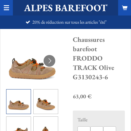
ALPES BAREFOOT
Passer
au
20% de réduction sur tous les articles "été"
contenu
principal
Chaussures
barefoot
FRODDO
TRACK Olive
G3130243-6
63,00 €
Taille