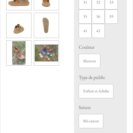
31
32
33
35
36
39
41
42
Couleur
Marron
Type de public
Enfant et Adulte
Saison
Mi-saison