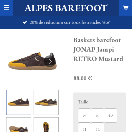
ALPES BAREFOOT
Passer
au
20% de réduction sur tous les articles "été"
contenu
principal
Baskets barefoot
JONAP Jampi
RETRO Mustard
88,00 €
Taille
37
39
40
41
42