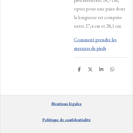
pied mesurant 26,9 cm,
optez pour une paire dont
la longueur est comprise
entre 27,4 cm et 28,1 cm.
Comment prendre les
mesures de pieds
P
P
P
P
a
a
a
a
r
r
r
r
t
t
t
t
a
a
a
a
g
g
g
g
e
e
e
e
Mentions
lé
gales
r
r
r
r
Politique de confidentialité