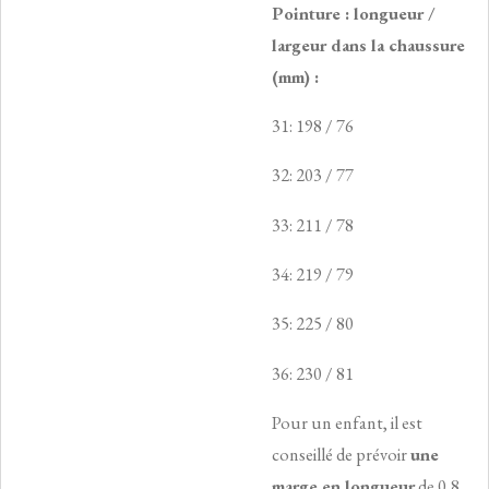
Pointure : longueur /
largeur dans la chaussure
(mm) :
31: 198 / 76
32: 203 / 77
33: 211 / 78
34: 219 / 79
35: 225 / 80
36: 230 / 81
Pour un enfant, il est
conseillé de prévoir
une
marge en longueur
de 0,8