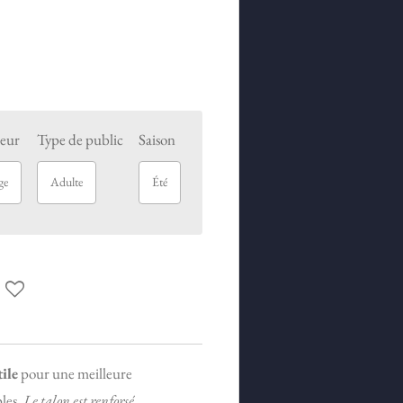
eur
Type de public
Saison
ge
Adulte
Été
ile
pour une meilleure
ples.
Le talon est renforsé.