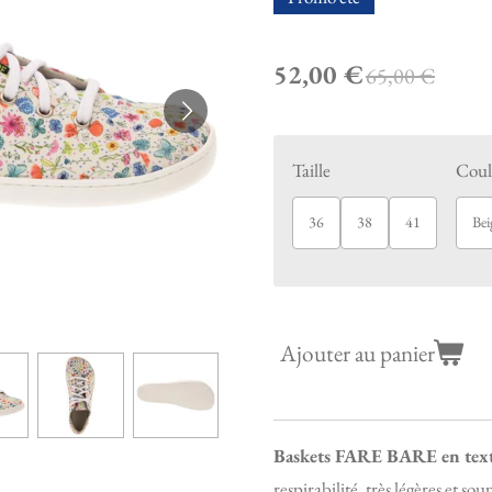
52,00 €
65,00 €
Taille
Coul
36
38
41
Bei
Ajouter au panier
Baskets FARE BARE en text
respirabilité, très légères et sou