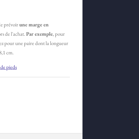
 de prévoir
une marge en
rs de l'achat.
Par exemple
, pour
ez pour une paire dont la longueur
8,1 cm.
de pieds