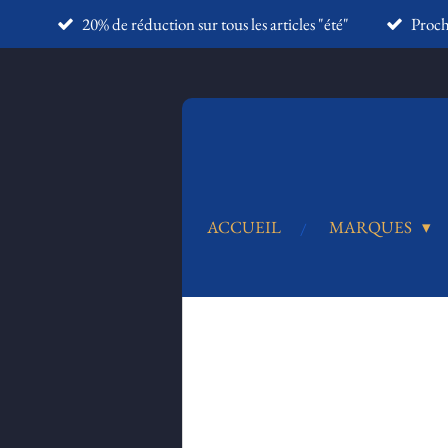
20% de réduction sur tous les articles "été"
Proc
Passer
au
contenu
principal
ACCUEIL
MARQUES