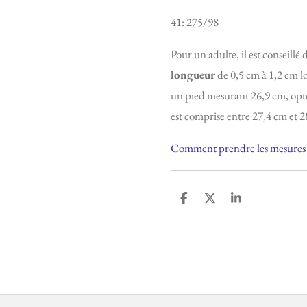
41: 275/98
Pour un adulte, il est conseillé
longueur
de 0,5 cm à 1,2 cm lo
un pied mesurant 26,9 cm, opt
est comprise entre 27,4 cm et 2
Comment prendre les mesures 
P
P
P
a
a
a
r
r
r
t
t
t
a
a
a
g
g
g
e
e
e
r
r
r