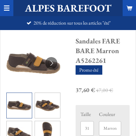
ALPES BAREFOOT
Passer
au
20% de réduction sur tous les articles "été"
contenu
principal
Sandales FARE
BARE Marron
A5262261
Promo été
37,60 €
47,00 €
Taille
Couleur
31
Marron