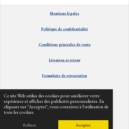
Mentions
lé
gales
Politique de confidentialité
Conditions générales de vente
Livraison et
retour
Formulaire de retractation
Contact
Ce site Web utilise des cookies pour améliorer votre
expérience et afficher des publicités personnalisées. En
cliquant sur "Accepter", vous consentez à l'utilisation de
Info divers
tous les cookies.
© 2024 - 2026 alpesbarefoot
Refuser
Accepter
Propulsé par
Webador